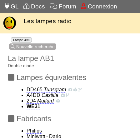
GL
Docs
Forum
Connexion
Les lampes radio
Lampe 398
Nouvelle recherche
La lampe AB1
Double diode
Lampes équivalentes
DD465
Tunsgram
A4DD
Castilla
2D4
Mullard
WE31
Fabricants
Philips
Miniwatt - Dario