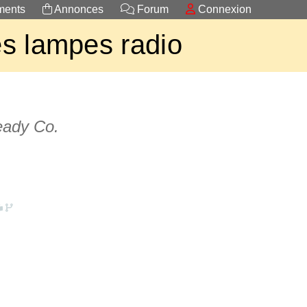
ents
Annonces
Forum
Connexion
s lampes radio
eady Co.