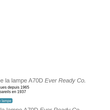
 de la lampe A70D
Ever Ready Co.
ques depuis 1965
pareils en 1937
te lampe
à la lampe A70D
Ever Ready Co.