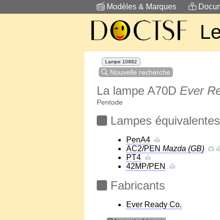
Modèles & Marques
Docum
Le
Lampe 10882
Nouvelle recherche
La lampe A70D
Ever R
Pentode
Lampes équivalentes
PenA4
AC2/PEN
Mazda (GB)
PT4
42MP/PEN
Fabricants
Ever Ready Co.