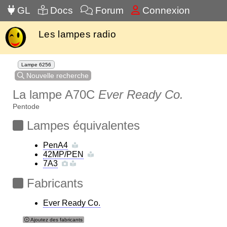
GL
Docs
Forum
Connexion
Les lampes radio
Lampe 6256
Nouvelle recherche
La lampe A70C
Ever Ready Co.
Pentode
Lampes équivalentes
PenA4
42MP/PEN
7A3
Fabricants
Ever Ready Co.
Ajoutez des fabricants