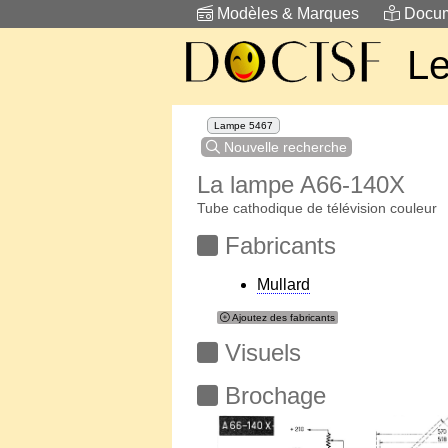
Modèles & Marques
Docum
Le
Lampe 5467
Nouvelle recherche
La lampe A66-140X
Tube cathodique de télévision couleur
Fabricants
Mullard
Ajoutez des fabricants
Visuels
Brochage