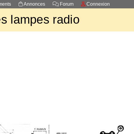
ents
Annonces
Forum
Connexion
s lampes radio