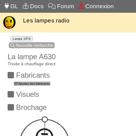
GL
Docs
Forum
Connexion
Les lampes radio
Lampe 1974
Nouvelle recherche
La lampe A630
Triode à chauffage direct
Fabricants
Ajoutez des fabricants
Visuels
Brochage