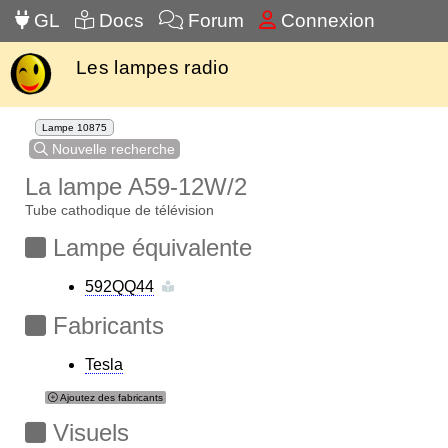
GL
Docs
Forum
Connexion
Les lampes radio
Lampe 10875
Nouvelle recherche
La lampe A59-12W/2
Tube cathodique de télévision
Lampe équivalente
592QQ44
Fabricants
Tesla
Ajoutez des fabricants
Visuels