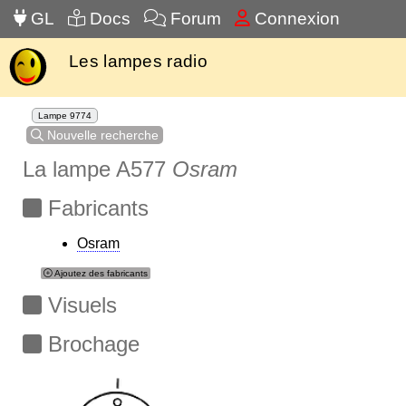
GL
Docs
Forum
Connexion
Les lampes radio
Lampe 9774
Nouvelle recherche
La lampe A577
Osram
Fabricants
Osram
Ajoutez des fabricants
Visuels
Brochage