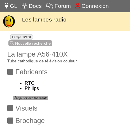
GL
Docs
Forum
Connexion
Les lampes radio
Lampe 12158
Nouvelle recherche
La lampe A56-410X
Tube cathodique de télévision couleur
Fabricants
RTC
Philips
Ajoutez des fabricants
Visuels
Brochage