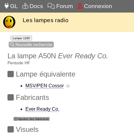
GL
Docs
Forum
Connexion
Les lampes radio
Lampe 1180
Nouvelle recherche
La lampe A50N
Ever Ready Co.
Pentode HF
Lampe équivalente
MSV/PEN
Cossor
Fabricants
Ever Ready Co.
Ajoutez des fabricants
Visuels