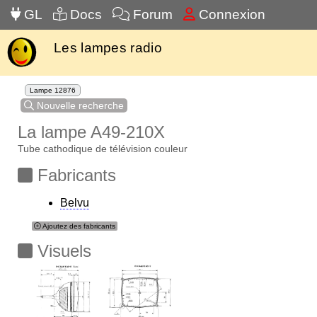
GL
Docs
Forum
Connexion
Les lampes radio
Lampe 12876
Nouvelle recherche
La lampe A49-210X
Tube cathodique de télévision couleur
Fabricants
Belvu
Ajoutez des fabricants
Visuels