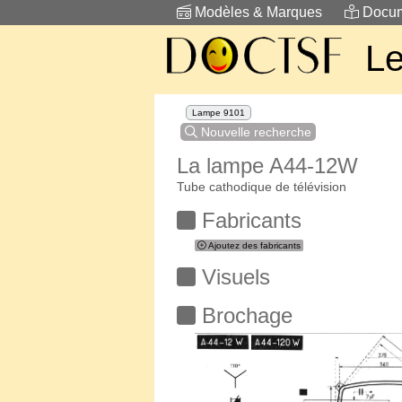
Modèles & Marques
Docum
Le
Lampe 9101
Nouvelle recherche
La lampe A44-12W
Tube cathodique de télévision
Fabricants
Ajoutez des fabricants
Visuels
Brochage