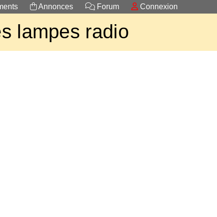
ents
Annonces
Forum
Connexion
s lampes radio