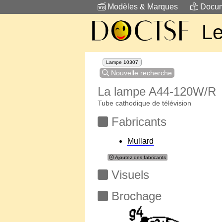
Modèles & Marques
Docum
Le
Lampe 10307
Nouvelle recherche
La lampe A44-120W/R
Tube cathodique de télévision
Fabricants
Mullard
Ajoutez des fabricants
Visuels
Brochage