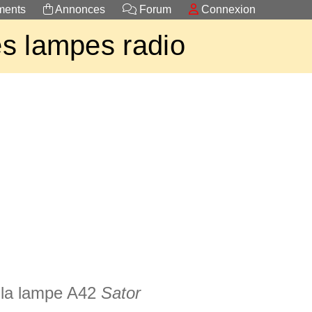
ents
Annonces
Forum
Connexion
s lampes radio
 la lampe A42
Sator