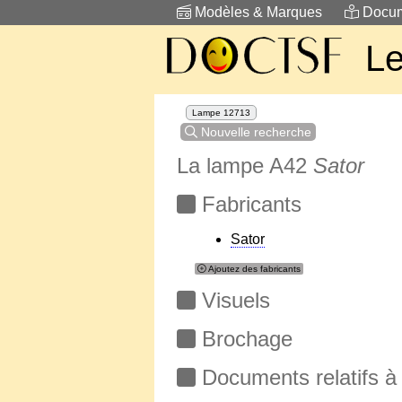
Modèles & Marques
Docum
Le
Lampe 12713
Nouvelle recherche
La lampe A42
Sator
Fabricants
Sator
Ajoutez des fabricants
Visuels
Brochage
Documents relatifs à