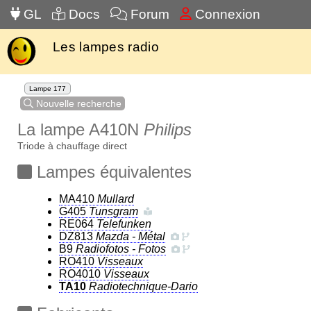
GL
Docs
Forum
Connexion
Les lampes radio
Lampe 177
Nouvelle recherche
La lampe A410N
Philips
Triode à chauffage direct
Lampes équivalentes
MA410
Mullard
G405
Tunsgram
RE064
Telefunken
DZ813
Mazda - Métal
B9
Radiofotos - Fotos
RO410
Visseaux
RO4010
Visseaux
TA10
Radiotechnique-Dario