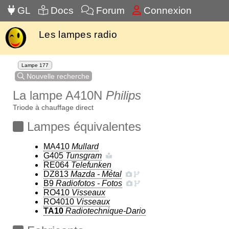
GL
Docs
Forum
Connexion
Les lampes radio
Lampe 177
Nouvelle recherche
La lampe A410N
Philips
Triode à chauffage direct
Lampes équivalentes
MA410
Mullard
G405
Tunsgram
RE064
Telefunken
DZ813
Mazda - Métal
B9
Radiofotos - Fotos
RO410
Visseaux
RO4010
Visseaux
TA10
Radiotechnique-Dario