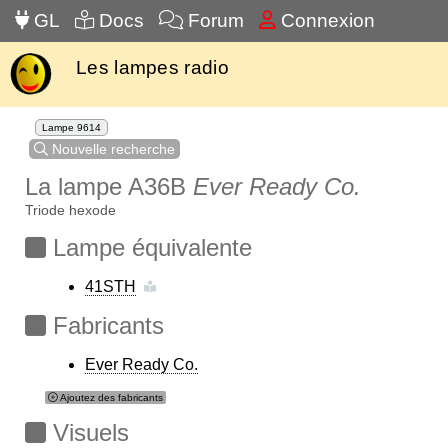
GL
Docs
Forum
Connexion
Les lampes radio
Lampe 9614
Nouvelle recherche
La lampe A36B
Ever Ready Co.
Triode hexode
Lampe équivalente
41STH
Fabricants
Ever Ready Co.
Ajoutez des fabricants
Visuels