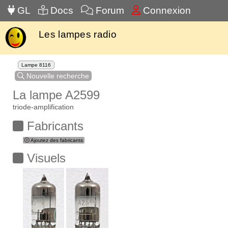
GL
Docs
Forum
Connexion
Les lampes radio
Lampe 8116
Nouvelle recherche
La lampe A2599
triode-amplification
Fabricants
Ajoutez des fabricants
Visuels