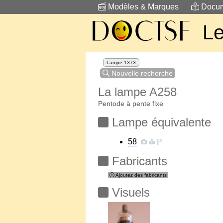
Modèles & Marques
Docum
Le
Lampe 1373
Nouvelle recherche
La lampe A258
Pentode à pente fixe
Lampe équivalente
58
Fabricants
Ajoutez des fabricants
Visuels