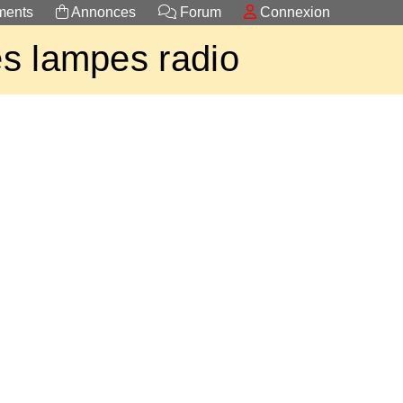
ents
Annonces
Forum
Connexion
s lampes radio