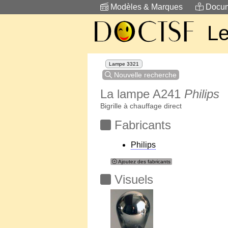
Modèles & Marques
Docum
Le
Lampe 3321
Nouvelle recherche
La lampe A241
Philips
Bigrille à chauffage direct
Fabricants
Philips
Ajoutez des fabricants
Visuels