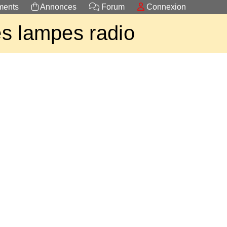
ents
Annonces
Forum
Connexion
s lampes radio