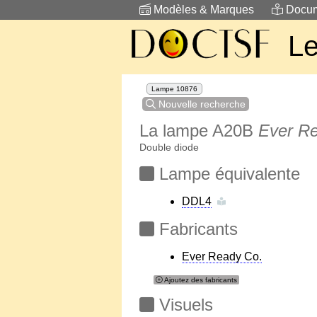
Modèles & Marques
Docum
Le
Lampe 10876
Nouvelle recherche
La lampe A20B
Ever R
Double diode
Lampe équivalente
DDL4
Fabricants
Ever Ready Co.
Ajoutez des fabricants
Visuels