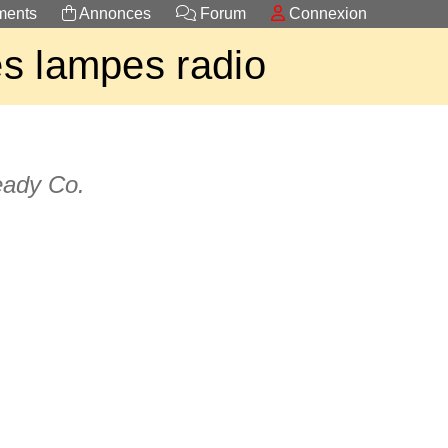
ents
Annonces
Forum
Connexion
s lampes radio
eady Co.