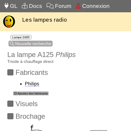
GL
Docs
Forum
Connexion
Les lampes radio
Lampe 2495
Nouvelle recherche
La lampe A125
Philips
Triode à chauffage direct
Fabricants
Philips
Ajoutez des fabricants
Visuels
Brochage