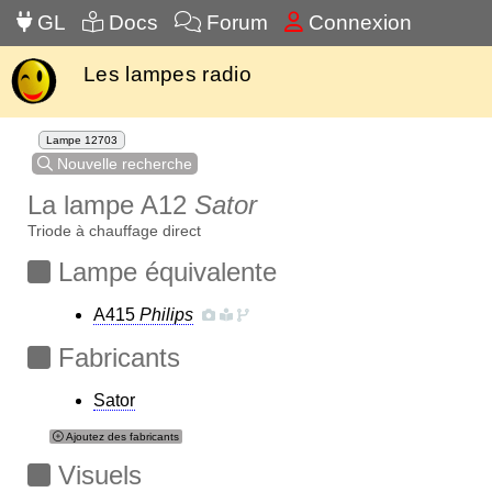
GL
Docs
Forum
Connexion
Les lampes radio
Lampe 12703
Nouvelle recherche
La lampe A12
Sator
Triode à chauffage direct
Lampe équivalente
A415
Philips
Fabricants
Sator
Ajoutez des fabricants
Visuels