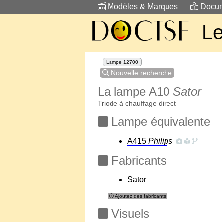
Modèles & Marques
Docum
Le
Lampe 12700
Nouvelle recherche
La lampe A10
Sator
Triode à chauffage direct
Lampe équivalente
A415
Philips
Fabricants
Sator
Ajoutez des fabricants
Visuels