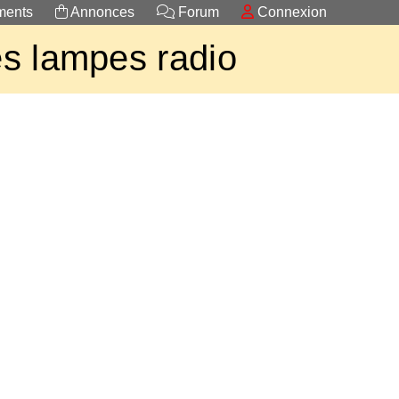
ents
Annonces
Forum
Connexion
s lampes radio