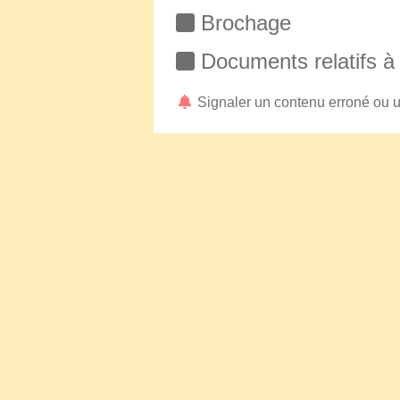
Brochage
Documents relatifs à
Signaler un contenu erroné ou 