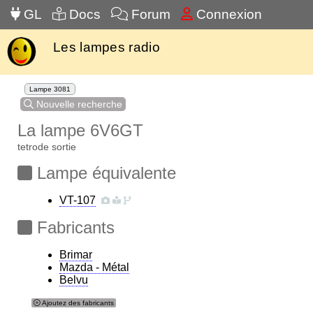
GL
Docs
Forum
Connexion
Les lampes radio
Lampe 3081
Nouvelle recherche
La lampe 6V6GT
tetrode sortie
Lampe équivalente
VT-107
Fabricants
Brimar
Mazda - Métal
Belvu
Ajoutez des fabricants