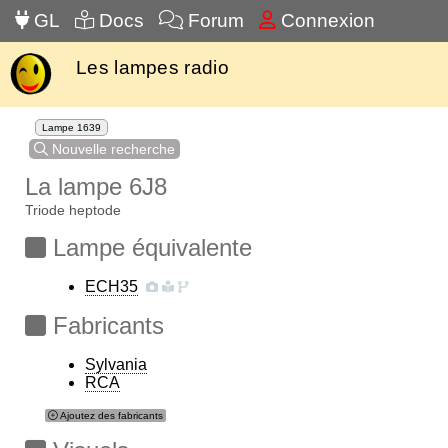
GL
Docs
Forum
Connexion
Les lampes radio
Lampe 1639
Nouvelle recherche
La lampe 6J8
Triode heptode
Lampe équivalente
ECH35
Fabricants
Sylvania
RCA
Ajoutez des fabricants