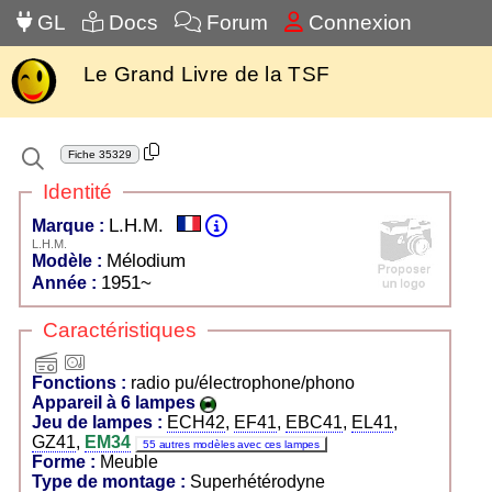
GL
Docs
Forum
Connexion
Le Grand Livre de la TSF
Fiche
35329
Identité
L.H.M.
Marque :
L.H.M.
Mélodium
Modèle :
1951~
Année :
Caractéristiques
radio
pu/électrophone/phono
Fonctions :
radio pu/électrophone/phono
Appareil à 6 lampes
Jeu de lampes :
ECH42
,
EF41
,
EBC41
,
EL41
,
GZ41
,
EM34
55 autres modèles avec ces lampes
Forme :
Meuble
Type de montage :
Superhétérodyne