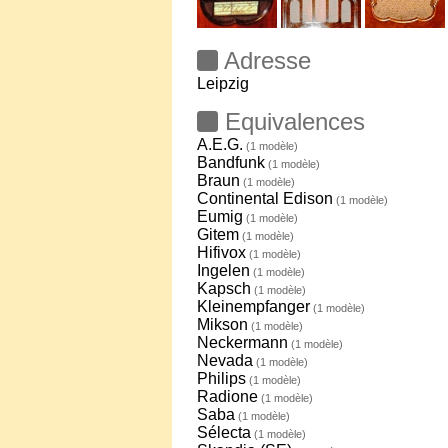
Adresse
Leipzig
Equivalences
A.E.G.
(1 modèle)
Bandfunk
(1 modèle)
Braun
(1 modèle)
Continental Edison
(1 modèle)
Eumig
(1 modèle)
Gitem
(1 modèle)
Hifivox
(1 modèle)
Ingelen
(1 modèle)
Kapsch
(1 modèle)
Kleinempfanger
(1 modèle)
Mikson
(1 modèle)
Neckermann
(1 modèle)
Nevada
(1 modèle)
Philips
(1 modèle)
Radione
(1 modèle)
Saba
(1 modèle)
Sélecta
(1 modèle)