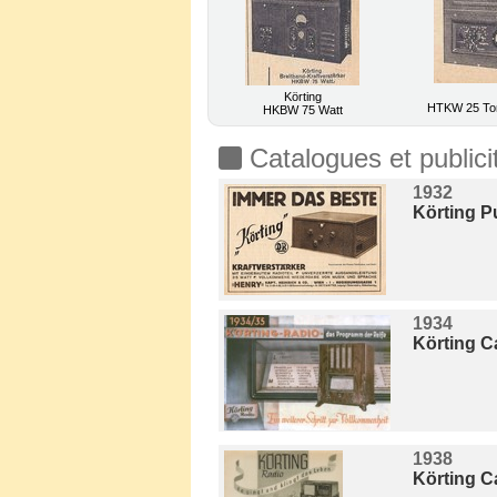
Körting
HTKW 25 Tonf
HKBW 75 Watt
Catalogues et publici
1932
Körting Pu
1934
Körting C
1938
Körting C