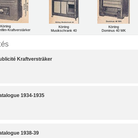
Körting
Körting
Körting
ilm-Kraftverstärker
Musikschrank 40
Dominus 40 WK
tés
blicité Kraftversträker
atalogue 1934-1935
atalogue 1938-39