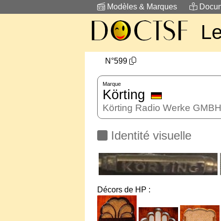
Modèles & Marques
Docum
L
N°599
Marque
Körting
Körting Radio Werke GMB
Identité visuelle
Décors de HP :