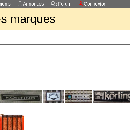
ents
Annonces
Forum
Connexion
es marques
H