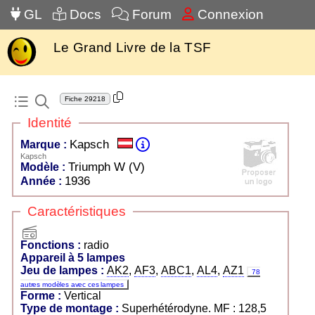
GL
Docs
Forum
Connexion
Le Grand Livre de la TSF
Fiche
29218
Identité
Kapsch
Marque :
Kapsch
Triumph W (V)
Modèle :
1936
Année :
Caractéristiques
radio
Fonctions :
radio
Appareil à 5 lampes
Jeu de lampes :
AK2
,
AF3
,
ABC1
,
AL4
,
AZ1
78
autres modèles avec ces lampes
Forme :
Vertical
Type de montage :
Superhétérodyne. MF : 128,5