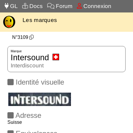
GL
Docs
Forum
Connexion
Les marques
N°3109
Marque
Intersound
Interdiscount
Identité visuelle
Adresse
Suisse