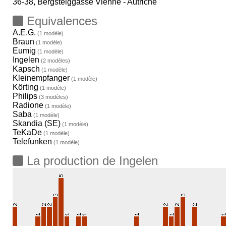
36-38, Bergsteiggasse Vienne - Autriche
Equivalences
A.E.G.
(1 modèle)
Braun
(1 modèle)
Eumig
(1 modèle)
Ingelen
(2 modèles)
Kapsch
(1 modèle)
Kleinempfanger
(1 modèle)
Körting
(1 modèle)
Philips
(3 modèles)
Radione
(1 modèle)
Saba
(1 modèle)
Skandia (SE)
(1 modèle)
TeKaDe
(1 modèle)
Telefunken
(1 modèle)
La production de Ingelen