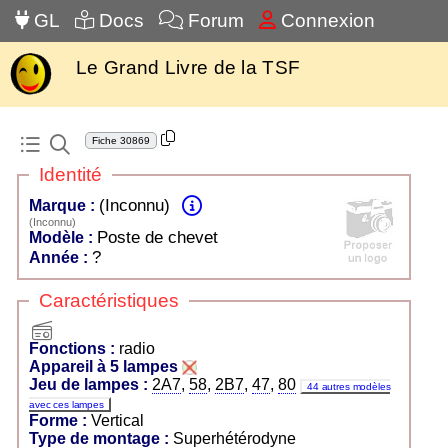
GL
Docs
Forum
Connexion
Le Grand Livre de la TSF
Fiche
30869
Identité
(Inconnu)
Marque :
(Inconnu)
Poste de chevet
Modèle :
?
Année :
Caractéristiques
radio
Fonctions :
radio
Appareil à 5 lampes
Jeu de lampes :
2A7
,
58
,
2B7
,
47
,
80
44 autres modèles
avec ces lampes
Forme :
Vertical
Type de montage :
Superhétérodyne