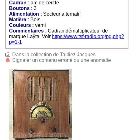
Cadran :
arc de cercle
Boutons :
3
Alimentation :
Secteur alternatif
Matière :
Bois
Couleurs :
verni
Commentaires :
Cadran démultiplicateur de
marque Laÿta. Voir
https://www.tsf-radio.org/pg.php?
p=1-1
Dans la collection de Tailliez Jacques
Signaler un contenu erroné ou une anomalie