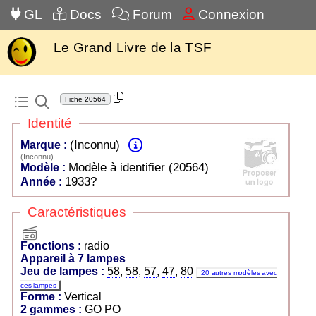
GL
Docs
Forum
Connexion
Le Grand Livre de la TSF
Fiche
20564
Identité
(Inconnu)
Marque :
(Inconnu)
Modèle à identifier (20564)
Modèle :
1933?
Année :
Caractéristiques
radio
Fonctions :
radio
Appareil à 7 lampes
Jeu de lampes :
58
,
58
,
57
,
47
,
80
20 autres modèles avec
ces lampes
Forme :
Vertical
2 gammes :
GO PO