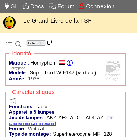
GL
Docs
Forum
Connexion
Le Grand Livre de la TSF
Fiche
8361
Identité
Hornyphon
Marque :
Hornyphon
Super Lord W E142 (vertical)
Modèle :
1936
Année :
Caractéristiques
radio
Fonctions :
radio
Appareil à 5 lampes
Jeu de lampes :
AK2
,
AF3
,
ABC1
,
AL4
,
AZ1
78
autres modèles avec ces lampes
Forme :
Vertical
Type de montage :
Superhétérodyne. MF : 128