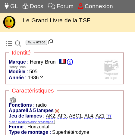
GL
Docs
Forum
Connexion
Le Grand Livre de la TSF
Fiche
67766
Identité
Henry Brun
Marque :
Henry Brun
505
Modèle :
1936 ?
Année :
Caractéristiques
radio
Fonctions :
radio
Appareil à 5 lampes
Jeu de lampes :
AK2
,
AF3
,
ABC1
,
AL4
,
AZ1
78
autres modèles avec ces lampes
Forme :
Horizontal
Type de montage :
Superhétérodyne