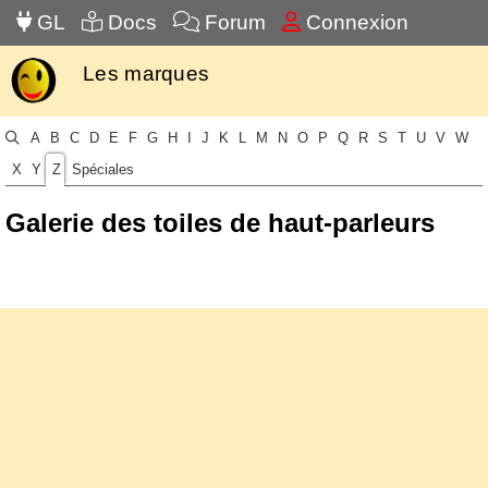
GL
Docs
Forum
Connexion
Les marques
A
B
C
D
E
F
G
H
I
J
K
L
M
N
O
P
Q
R
S
T
U
V
W
X
Y
Z
Spéciales
Galerie des toiles de haut-parleurs