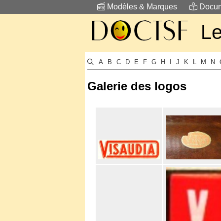
Modèles & Marques
Docum
L
A
B
C
D
E
F
G
H
I
J
K
L
M
N
Galerie des logos