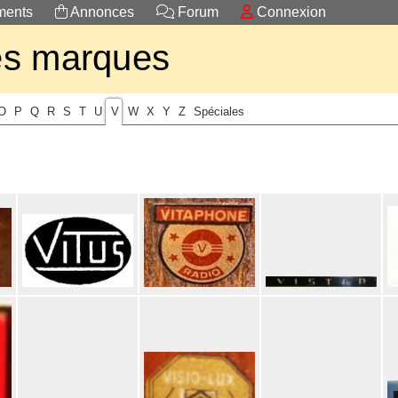
ents
Annonces
Forum
Connexion
es marques
O
P
Q
R
S
T
U
V
W
X
Y
Z
Spéciales