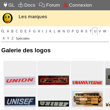
GL
Docs
Forum
Connexion
Les marques
A
B
C
D
E
F
G
H
I
J
K
L
M
N
O
P
Q
R
S
T
U
V
W
X
Y
Z
Spéciales
Galerie des logos