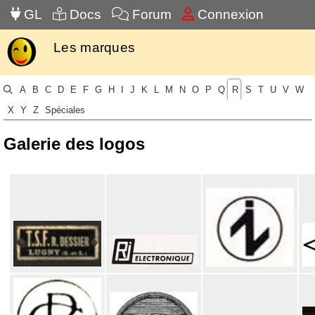
GL
Docs
Forum
Connexion
Les marques
A
B
C
D
E
F
G
H
I
J
K
L
M
N
O
P
Q
R
S
T
U
V
W
X
Y
Z
Spéciales
Galerie des logos