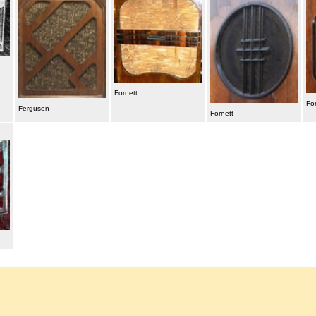
Fornett
Fo
Ferguson
Fornett