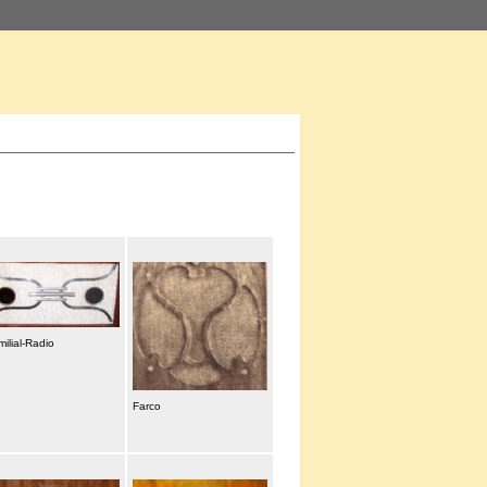
ilial-Radio
Farco