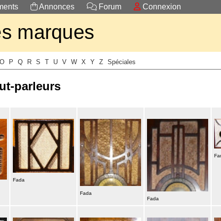
ents
Annonces
Forum
Connexion
es marques
O
P
Q
R
S
T
U
V
W
X
Y
Z
Spéciales
ut-parleurs
Fam
Fada
Fada
Fada