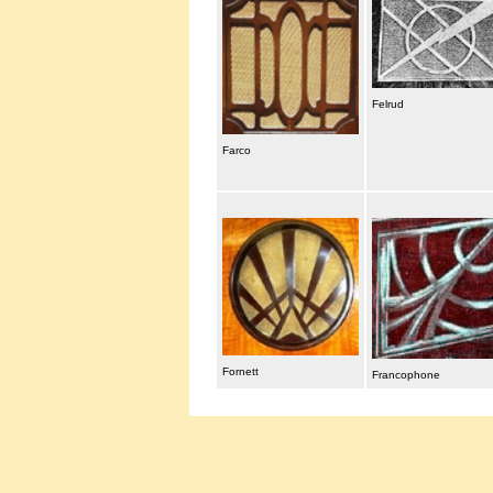
Felrud
Farco
Fornett
Francophone