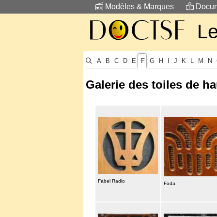
Modèles & Marques
Docum
L
A
B
C
D
E
F
G
H
I
J
K
L
M
N
Galerie des toiles de ha
Fabel Radio
Fada