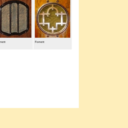
rnett
Fornett