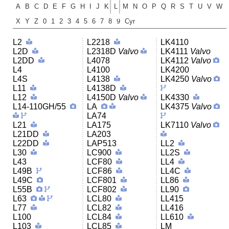
A
B
C
D
E
F
G
H
I
J
K
L
M
N
O
P
Q
R
S
T
U
V
W
X
Y
Z
0
1
2
3
4
5
6
7
8
9
Cyr
L2
L2218
LK4110
L2D
L2318D
Valvo
LK4111
Valvo
L2DD
L4078
LK4112
Valvo
L4
L4100
LK4200
L4S
L4138
LK4250
Valvo
L11
L4138D
L12
L4150D
Valvo
LK4330
L14-110GH/55
LA
LK4375
Valvo
LA74
L21
LA175
LK7110
Valvo
L21DD
LA203
L22DD
LAP513
LL2
L30
LC900
LL2S
L43
LCF80
LL4
L49B
LCF86
LL4C
L49C
LCF801
LL86
L55B
LCF802
LL90
L63
LCL80
LL415
L77
LCL82
LL416
L100
LCL84
LL610
L103
LCL85
LM