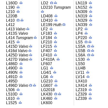
L160D
LD2
LN119
L190
LD210
Tunsgram
LN152
L210
LN309
L220B
LD408
LN319
L410
LD410
LN329
L412
LE199
Huth
LN339
L413
Valvo
LF2
LP2
L413S
Valvo
LF183
LP4
L414
Tunsgram
LF184
LP220
L415
LF210
LS5
L415D
Valvo
LF215
LS5A
L416d
Valvo
LF407
LS5B
L425D
Valvo
LF410
LS6A
L427D
Valvo
LF410A
LS30
L486D
LF607
LS50
L490D
LG1
LU4B
L490N
LG4/1
LV11
L491D
LG6
LV14
L495D
LG210
LX410
L496D
Valvo
LG607
LX414
L506
LG2018
LZ319
L510D
LK430
LZ329
L610
LK460
LZ339
L1525
LK600