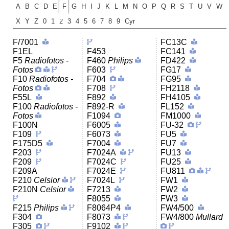
A
B
C
D
E
F
G
H
I
J
K
L
M
N
O
P
Q
R
S
T
U
V
W
X
Y
Z
0
1
2
3
4
5
6
7
8
9
Cyr
F/7001
FC13C
F1EL
F453
FC141
F5
Radiofotos -
F460
Philips
FD422
Fotos
F603
FG17
F10
Radiofotos -
F704
FG95
Fotos
F708
FH2118
F55L
F892
FH4105
F100
Radiofotos -
F892-R
FL152
Fotos
F1094
FM1000
F100N
F6005
FU-32
F109
F6073
FU5
F175D5
F7004
FU7
F203
F7024A
FU13
F209
F7024C
FU25
F209A
F7024E
FU811
F210
Celsior
F7024L
FW1
F210N
Celsior
F7213
FW2
F8055
FW3
F215
Philips
F8064P4
FW4/500
F304
F8073
FW4/800
Mullard
F305
F9102