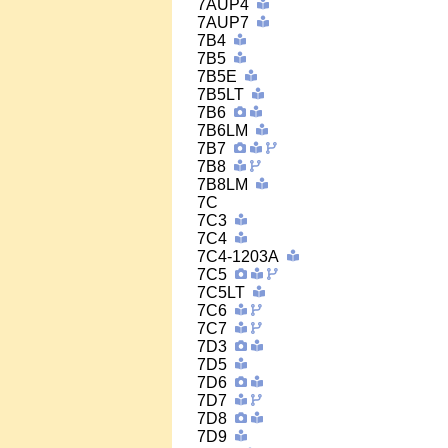
7AUP4
7AUP7
7B4
7B5
7B5E
7B5LT
7B6
7B6LM
7B7
7B8
7B8LM
7C
7C3
7C4
7C4-1203A
7C5
7C5LT
7C6
7C7
7D3
7D5
7D6
7D7
7D8
7D9