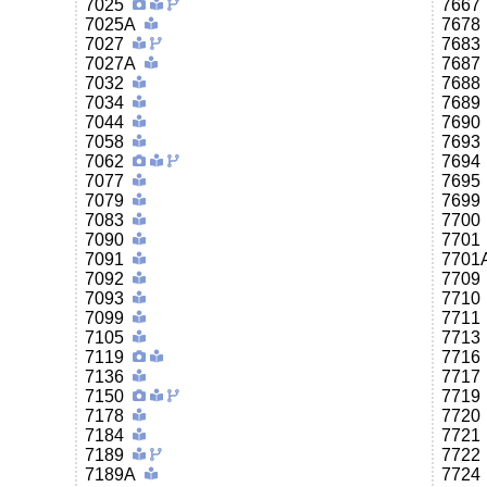
7025
7667
7025A
7678
7027
7683
7027A
7687
7032
7688
7034
7689
7044
7690
7058
7693
7062
7694
7077
7695
7079
7699
7083
7700
7090
7701
7091
7701
7092
7709
7093
7710
7099
7711
7105
7713
7119
7716
7136
7717
7150
7719
7178
7720
7184
7721
7189
7722
7189A
7724