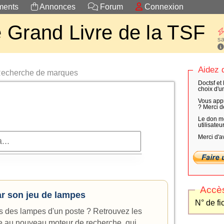
ents
Annonces
Forum
Connexion
 Grand Livre de la TSF
sa
Aidez d
echerche de marques
Doctsf et 
choix d'u
Vous appr
? Merci d
Le don mo
utilisateu
Merci d'a
Accès
par son jeu de lampes
N° de fi
s des lampes d'un poste ? Retrouvez les
e au nouveau moteur de recherche, qui