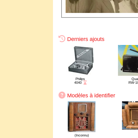
Derniers ajouts
Philips
Qua
Fiche en attente de validation
4040
RW-1
Modèles à identifier
(Inconnu)