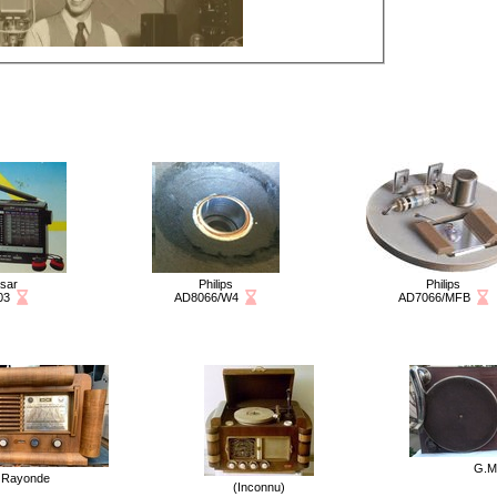
sar
Philips
Philips
Fiche en attente de validation
Fiche en attente de validation
F
03
AD8066/W4
AD7066/MFB
G.M
Rayonde
(Inconnu)