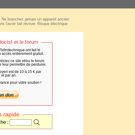
Ne branchez jamais un appareil ancien
ns l'avoir fait réviser. Risque électrique
octsf et le forum
Rétrotechnique ont fait le
n accès entièrement gratuit.
éciez ce site et/ou le forum
e leur permettre de perdurer.
yen est de 10 à 15 € par
r et par an.
vance pour votre soutien !
 rapide
che :