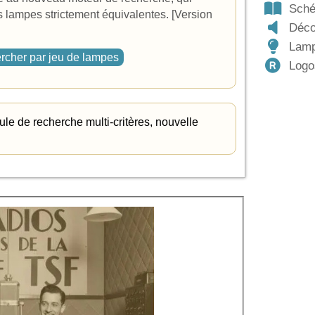
Schém
 lampes strictement équivalentes. [Version
Décor
Lamp
cher par jeu de lampes
Logo
le de recherche multi-critères, nouvelle