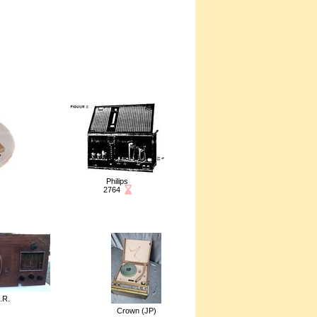
Philips
iche en attente de validation
Fiche en attente de validation
2764
.R.
Crown (JP)