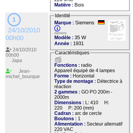
Matière :
Bois
Identité
1
Siemens
Marque :
24/10/2010
Siemens
00h00
35 W
Modèle :
1931
Année :
24/10/2010
Caractéristiques
00h00
radio
Japa
Fonctions :
radio
Appareil équipé de 4 lampes
Jean-
Forme :
Horizontal
michel_bourque
Type de montage :
Détectrice à
réaction
2 gammes :
GO PO 200m -
2000m
Dimensions :
L: 410 H:
220 P: 200 (mm)
Cadran :
arc de cercle
Boutons :
1
Alimentation :
Secteur alternatif
220 VAC