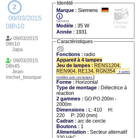
Identité
2
Siemens
Marque :
09/03/2015
Siemens
08h10
35 W
Modèle :
1931
Année :
09/03/2015
Caractéristiques
08h10
radio
Japa
Fonctions :
radio
Appareil à 4 lampes
09/03/2015
Jeu de lampes :
RENS1204
,
08h45
REN904
,
RE134
,
RGN354
Jean-
4 autres
michel_bourque
modèles avec ces lampes
Forme :
Horizontal
Type de montage :
Détectrice à
réaction
2 gammes :
GO PO 200m -
2000m
Dimensions :
L: 410 H:
220 P: 200 (mm)
Cadran :
arc de cercle
Boutons :
1
Alimentation :
Secteur alternatif
220 VAC