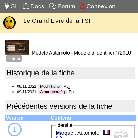
GL
Docs
Forum
Connexion
Le Grand Livre de la TSF
Modèle Automoto - Modèle à identifier (72010)
Retour
Historique de la fiche
09/11/2021
Modif fiche
Ppjj
09/11/2021
Ajout photo(s)
Ppjj
Précédentes versions de la fiche
Version
Contenu
Identité
1
Automoto
Marque :