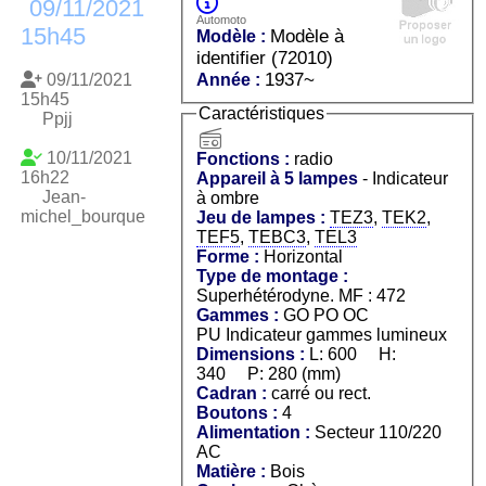
09/11/2021
Automoto
15h45
Modèle à
Modèle :
identifier (72010)
1937~
09/11/2021
Année :
15h45
Caractéristiques
Ppjj
radio
10/11/2021
Fonctions :
radio
16h22
Appareil à 5 lampes
- Indicateur
Jean-
à ombre
michel_bourque
Jeu de lampes :
TEZ3
,
TEK2
,
TEF5
,
TEBC3
,
TEL3
Forme :
Horizontal
Type de montage :
Superhétérodyne. MF : 472
Gammes :
GO PO OC
PU Indicateur gammes lumineux
Dimensions :
L: 600 H:
340 P: 280 (mm)
Cadran :
carré ou rect.
Boutons :
4
Alimentation :
Secteur 110/220
AC
Matière :
Bois