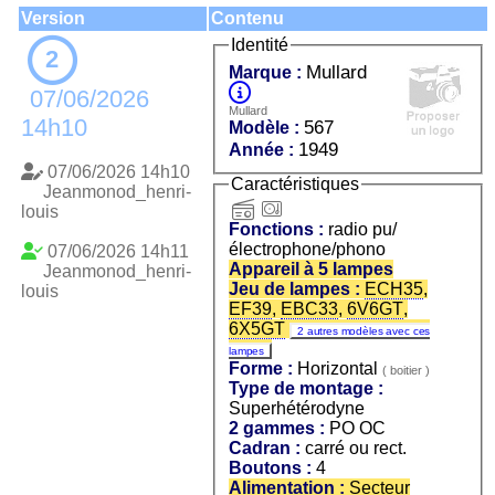
Version
Contenu
Identité
2
Mullard
Marque :
07/06/2026
Mullard
14h10
567
Modèle :
1949
Année :
07/06/2026 14h10
Caractéristiques
Jeanmonod_henri-
radio
pu/électrophone/phono
louis
Fonctions :
radio pu/
électrophone/phono
07/06/2026 14h11
Appareil à 5 lampes
Jeanmonod_henri-
Jeu de lampes :
ECH35
,
louis
EF39
,
EBC33
,
6V6GT
,
6X5GT
2 autres modèles avec ces
lampes
Forme :
Horizontal
( boitier )
Type de montage :
Superhétérodyne
2 gammes :
PO OC
Cadran :
carré ou rect.
Boutons :
4
Alimentation :
Secteur