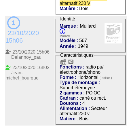
alternatif 230 V
Matière :
Bois
Identité
1
Mullard
Marque :
23/10/2020
Mullard
15h06
567
Modèle :
1949
Année :
23/10/2020 15h06
Caractéristiques
Delannoy_paul
radio
pu/électrophone/phono
Fonctions :
radio pu/
23/10/2020 16h02
électrophone/phono
Jean-
Forme :
Horizontal
michel_bourque
( boitier )
Type de montage :
Superhétérodyne
2 gammes :
PO OC
Cadran :
carré ou rect.
Boutons :
4
Alimentation :
Secteur
alternatif 230 v
Matière :
Bois