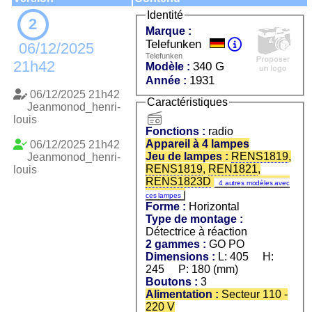
Identité
2
Marque :
Telefunken
06/12/2025
Telefunken
21h42
340 G
Modèle :
1931
Année :
06/12/2025 21h42
Caractéristiques
Jeanmonod_henri-
radio
louis
Fonctions :
radio
Appareil à 4 lampes
06/12/2025 21h42
Jeu de lampes :
RENS1819
,
Jeanmonod_henri-
RENS1819
,
REN1821
,
louis
RENS1823D
4 autres modèles avec
ces lampes
Forme :
Horizontal
Type de montage :
Détectrice à réaction
2 gammes :
GO PO
Dimensions :
L: 405 H:
245 P: 180 (mm)
Boutons :
3
Alimentation :
Secteur 110 -
220 V