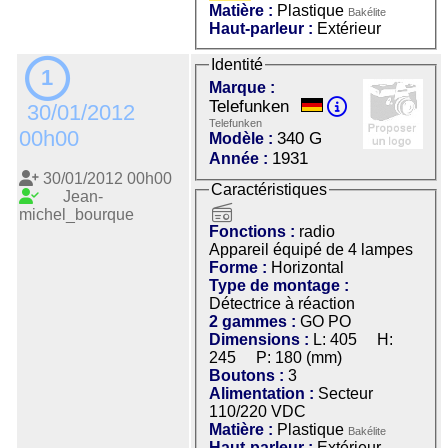
Matière :
Plastique
Bakélite
Haut-parleur :
Extérieur
Identité
1
Marque :
Telefunken
30/01/2012
Telefunken
00h00
340 G
Modèle :
1931
Année :
30/01/2012 00h00
Caractéristiques
Jean-
radio
michel_bourque
Fonctions :
radio
Appareil équipé de 4 lampes
Forme :
Horizontal
Type de montage :
Détectrice à réaction
2 gammes :
GO PO
Dimensions :
L: 405 H:
245 P: 180 (mm)
Boutons :
3
Alimentation :
Secteur
110/220 VDC
Matière :
Plastique
Bakélite
Haut-parleur :
Extérieur