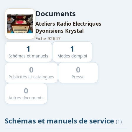
Documents
Ateliers Radio Electriques
Dyonisiens Krystal
Fiche 92647
1
1
Schémas et manuels
Modes d’emploi
0
0
Publicités et catalogues
Presse
0
Autres documents
Schémas et manuels de service
(1)