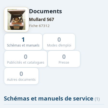
Documents
Mullard 567
Fiche 67312
1
0
Schémas et manuels
Modes d’emploi
0
0
Publicités et catalogues
Presse
0
Autres documents
Schémas et manuels de service
(1)