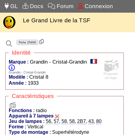
GL
Docs
Forum
Connexion
Le Grand Livre de la TSF
Fiche
25400
Identité
Grandin - Cristal-Grandin
Marque :
Grandin - Cristal-Grandin
Cristal 8
Modèle :
1933
Année :
Caractéristiques
radio
Fonctions :
radio
Appareil à 7 lampes
Jeu de lampes :
56
,
57
,
58
,
58
,
2B7
,
43
,
80
Forme :
Vertical
Type de montage :
Superhétérodyne